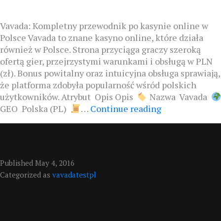
Vavada: Kompletny przewodnik po kasynie online w
Polsce Vavada to znane kasyno online, które działa
również w Polsce. Strona przyciąga graczy szeroką
ofertą gier, przejrzystymi warunkami i obsługą w PLN
(zł). Bonus powitalny oraz intuicyjna obsługa sprawiają,
że platforma zdobyła popularność wśród polskich
użytkowników. Atrybut Opis Opis
Nazwa Vavada
Vavada:
GEO Polska (PL)
…
Continue reading
Kompletny
przewodnik
po
kasynie
Published
May 4, 2016
online
Categorized as
vavadatestpl
w
Polsce