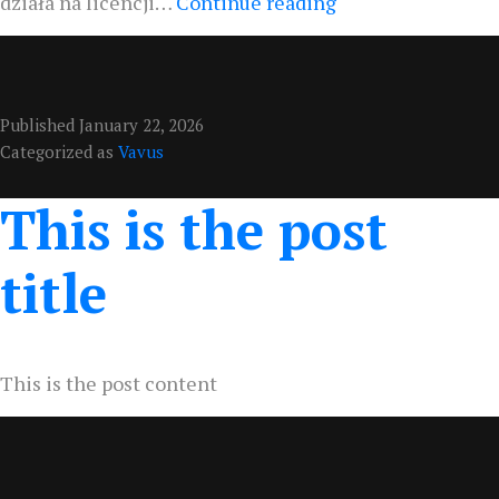
Oficjalna
działa na licencji…
Continue reading
strona
internetowa
Vavada
casino
Published
January 22, 2026
PL
Categorized as
Vavus
This is the post
title
This is the post content