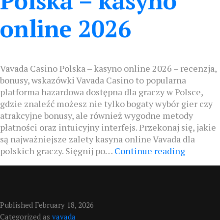
Polska – kasyno
online 2026
Vavada Casino Polska – kasyno online 2026 – recenzja,
bonusy, wskazówki Vavada Casino to popularna
platforma hazardowa dostępna dla graczy w Polsce,
gdzie znaleźć możesz nie tylko bogaty wybór gier czy
atrakcyjne bonusy, ale również wygodne metody
płatności oraz intuicyjny interfejs. Przekonaj się, jakie
są najważniejsze zalety kasyna online Vavada dla
Vavada
polskich graczy. Sięgnij po…
Continue reading
Casino
Polska
–
kasyno
Published
February 18, 2026
online
Categorized as
vavada