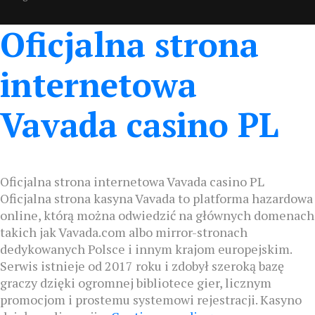
2026
Oficjalna strona
internetowa
Vavada casino PL
Oficjalna strona internetowa Vavada casino PL
Oficjalna strona kasyna Vavada to platforma hazardowa
online, którą można odwiedzić na głównych domenach
takich jak Vavada.com albo mirror-stronach
dedykowanych Polsce i innym krajom europejskim.
Serwis istnieje od 2017 roku i zdobył szeroką bazę
graczy dzięki ogromnej bibliotece gier, licznym
promocjom i prostemu systemowi rejestracji. Kasyno